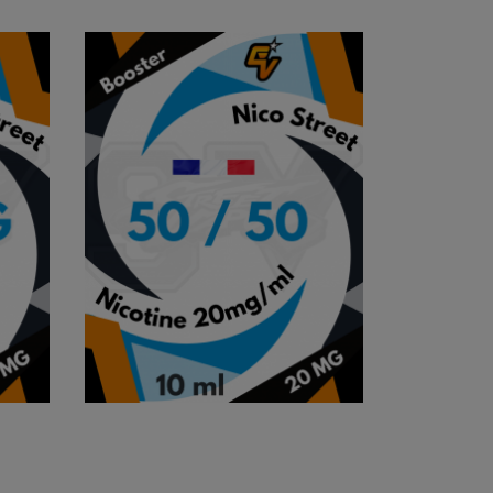

APERÇU RAPIDE