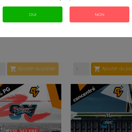
OUI
NON


Ajouter au panier
Ajouter au pa