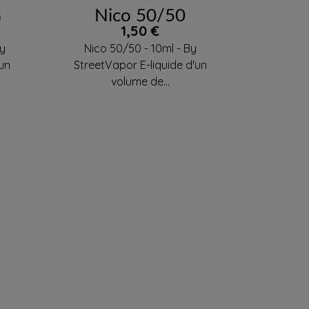
G
Nico 50/50
Prix
1,50 €
By
Nico 50/50 - 10ml - By
'un
StreetVapor E-liquide d'un
volume de...