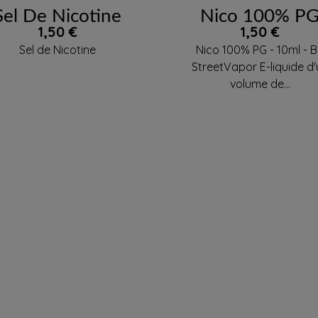
Sel De Nicotine
Nico 100% P
Prix
Prix
1,50 €
1,50 €
Sel de Nicotine
Nico 100% PG - 10ml - 
StreetVapor E-liquide d
volume de...