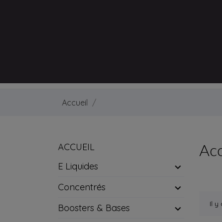
Accueil
ACCUEIL
Acc
E Liquides

Concentrés

Il y
Boosters & Bases
