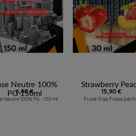


APERÇU RAPIDE
APERÇU RAPIDE
ase Neutre 100%
Strawberry Pea
Prix
Prix
6,90 €
15,90 €
PG 150ml
e Neutre 100% PG - 150 ml
Fruité frais Fraise pêc