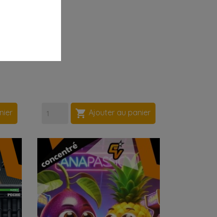

nier
Ajouter au panier