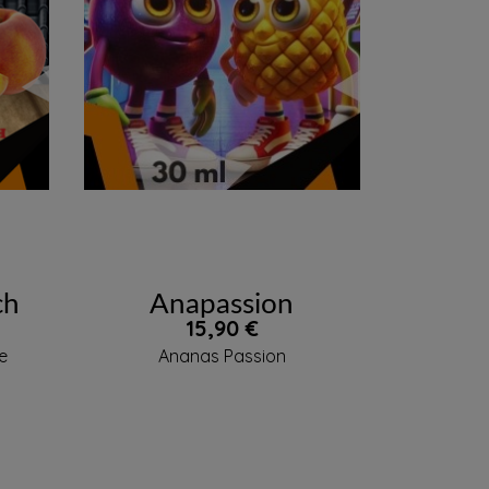

APERÇU RAPIDE
ch
Anapassion
Prix
15,90 €
he
Ananas Passion