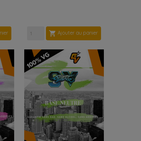

nier
Ajouter au panier