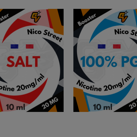


APERÇU RAPIDE
APERÇU RAPIDE