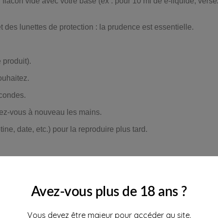
 flacon vide avec votre base (ex : pour 10 ml de e-liquide, verse
t des lunettes de protection : la prudence est essentielle.
 produit).
ouhaitez.
condes.
lavez-vous à nouveau les mains.
ne, date, etc.) pour la reproduire plus tard.
eurs de votre e-liquide. Selon les types d’arômes, les durées va
u plus
Avez-vous plus de 18 ans ?
Vous devez être majeur pour accéder au site.