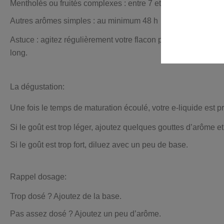
Mentholés ou fruités complexes : entre 7 et 15 jours
Autres arômes simples : au minimum 48 h
Astuce : agitez régulièrement votre flacon pendant la matura
long.
La dégustation:
Une fois le temps de maturation écoulé, votre e-liquide est pr
Si le goût est trop léger, ajoutez quelques gouttes d’arôme e
Si le goût est trop fort, diluez avec un peu de base.
Rappel dosage:
Trop dosé ? Ajoutez de la base.
Pas assez dosé ? Ajoutez un peu d’arôme.