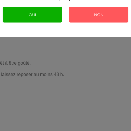
OUI
NON
tion pour homogénéiser les saveurs. Notez que plus la base est 
êt à être goûté.
t laissez reposer au moins 48 h.