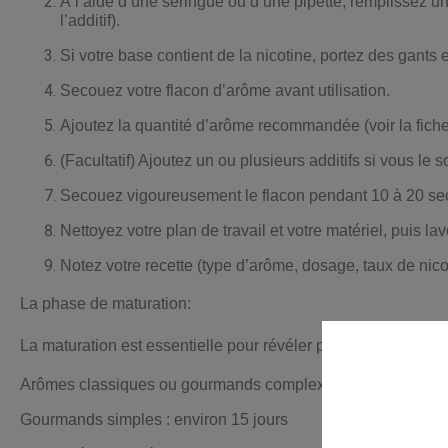
À l’aide d’une seringue ou d’une pipette, remplissez un
l’additif).
Si votre base contient de la nicotine, portez des gants e
Secouez votre flacon d’arôme avant utilisation.
Ajoutez la quantité d’arôme recommandée (voir la fiche
(Facultatif) Ajoutez un ou plusieurs additifs si vous le s
Secouez vigoureusement le flacon pendant 10 à 20 se
Nettoyez votre plan de travail et votre matériel, puis 
Notez votre recette (type d’arôme, dosage, taux de nicoti
La phase de maturation:
La maturation est essentielle pour révéler pleinement les sav
Arômes classiques ou gourmands complexes : 3 semaines o
Gourmands simples : environ 15 jours