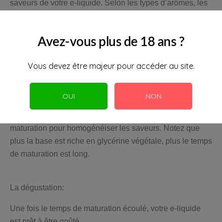
saveurs de votre e-liquide. Selon les types d’arômes, les
durées varient:
Arômes classiques ou gourmands complexes : 3
Avez-vous plus de 18 ans ?
semaines ou plus
Gourmands simples : environ 15 jours
Vous devez être majeur pour accéder au site.
Mentholés ou fruités complexes : entre 7 et 15 jours
OUI
NON
Autres arômes simples : au minimum 48 h
Astuce : agitez régulièrement votre flacon pendant la
maturation pour homogénéiser les saveurs. Notez que
plus la base est riche en glycérine végétale, plus le temps
de maturation est long.
La dégustation:
Une fois le temps de maturation écoulé, votre e-liquide
est prêt à être goûté.