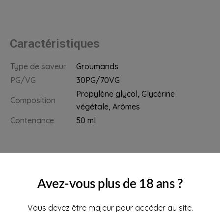
Caractéristiques
Type de saveur
Groumands
PG/VG
30PG/70VG
Propylène glycol, Glycérine
Composition
végétale, Arômes
Contenance
50 ml
Avez-vous plus de 18 ans ?
Vous devez être majeur pour accéder au site.
Ajoutez vos boosters de nicotine