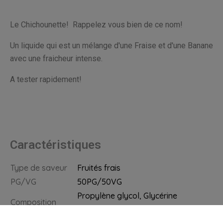
Le Chichounette! Rappelez vous bien de ce nom!
Un liquide qui est un mélange d'une Fraise et d'une Banane
avec une fraicheur intense.
A tester rapidement!
Caractéristiques
Type de saveur
Fruités frais
PG/VG
50PG/50VG
Propylène glycol, Glycérine
Composition
végétale, Arômes
Contenance
50 ml