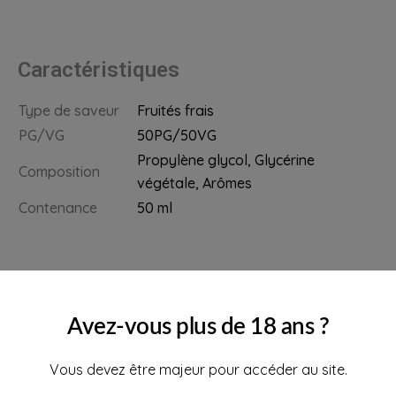
Caractéristiques
Type de saveur
Fruités frais
PG/VG
50PG/50VG
Propylène glycol, Glycérine
Composition
végétale, Arômes
Contenance
50 ml
Avez-vous plus de 18 ans ?
Ajoutez vos boosters de nicotine
Vous devez être majeur pour accéder au site.