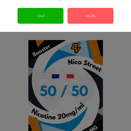
Ajoutez vos boosters de nicotine
OUI
NON