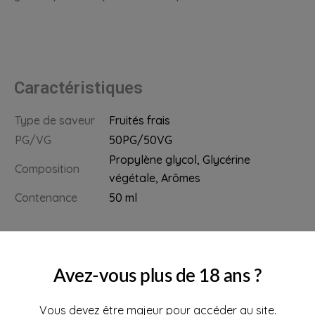
Caractéristiques
Type de saveur
Fruités frais
PG/VG
50PG/50VG
Propylène glycol, Glycérine
Composition
végétale, Arômes
Contenance
50 ml
Avez-vous plus de 18 ans ?
Vous devez être majeur pour accéder au site.