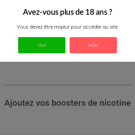
Les goûts chicha dans la vape !
Avez-vous plus de 18 ans ?
Vous devez être majeur pour accéder au site.
OUI
NON
Caractéristiques
Ajoutez vos boosters de nicotine