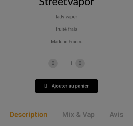
StreetVapor
lady vaper
fruité frais
Made in France
Ajouter au panier
Description
Mix & Vap
Avis