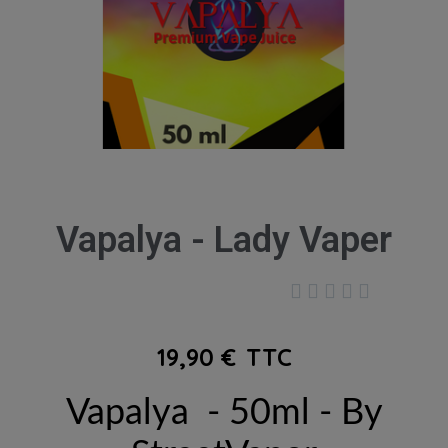
Vapalya - Lady Vaper





19,90 €
TTC
Vapalya - 50ml - By